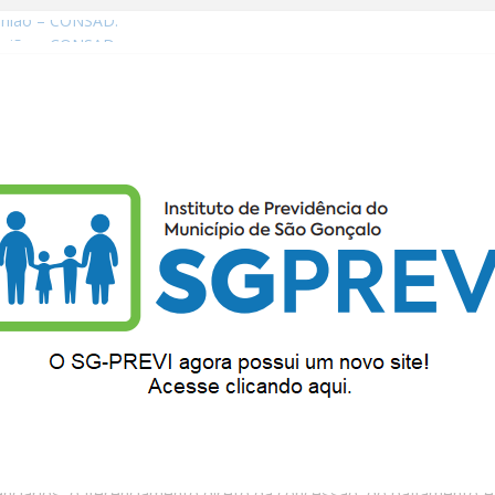
união – CONSAD.
eunião – CONSAD
eunião – CONSAD
eunião – CONSAD
eunião – CONSAD
EFÍCIOS
LEGISLAÇÃO
SERVIÇOS ONLINE
OUVIDORIA
ervidores Municipais de São Gonçalo – IPASG é uma autarquia
ro de 1989 e regulamentada pelo Decreto nº 039 de 18 de junho
lico interno, é detentora de autonomia patrimonial, financeira e
nto e a operacionalização do RPPS, incluindo a arrecadação, a
enciários, o gerenciamento direto da concessão, do pagamento e