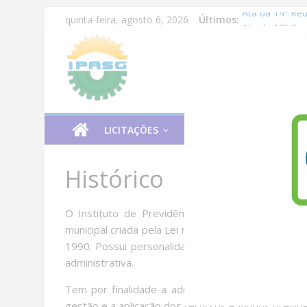
Ata da 14º Re
quinta-feira, agosto 6, 2026
Últimos:
Ata da 18º R
Ata da 17º R
Ata da 16º R
Ata da 15º R
LICITAÇÕES
INSTITUCIONAL
BEN
Histórico
O Instituto de Previdência e Assistência dos S
municipal criada pela Lei nº 036 de 27 de dezemb
1990. Possui personalidade jurídica de direito púb
administrativa.
Tem por finalidade a administração, o gerenciame
gestão e a aplicação dos recursos e fundos previd